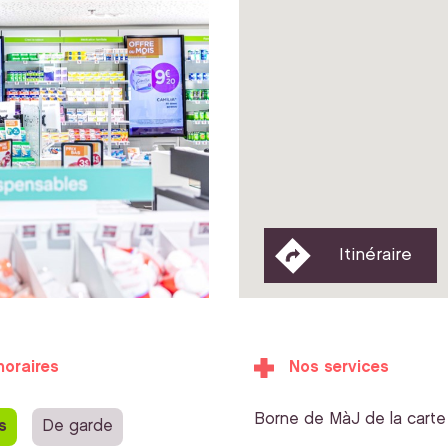
Itinéraire
horaires
Nos services
Borne de MàJ de la carte 
s
De garde