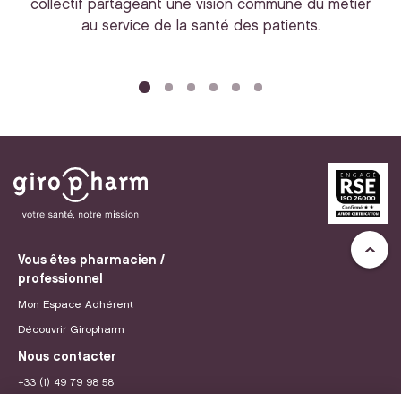
collectif partageant une vision commune du métier
au service de la santé des patients.
bi
Vous êtes pharmacien /
professionnel
Mon Espace Adhérent
Découvrir Giropharm
Nous contacter
+33 (1) 49 79 98 58