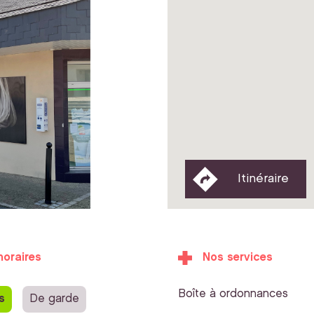
Itinéraire
horaires
Nos services
Boîte à ordonnances
s
De garde