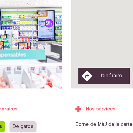
Itinéraire
horaires
Nos services
Borne de MàJ de la carte 
s
De garde