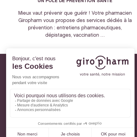
UN POLE DE PREVENTION SANTE
Mieux vaut prévenir que guérir ! Votre pharmacien
Giropharm vous propose des services dédiés à la
prévention : entretiens pharmaceutiques,
dépistages, vaccination …
Giropharm et vous
Nos engagements
À votre service
Parlons de votre santé
La santé avec Lili
Ma Carte Fidélité
Mon Espace Patient