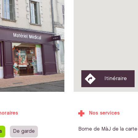
Itinéraire
horaires
Nos services
Borne de MàJ de la carte 
s
De garde