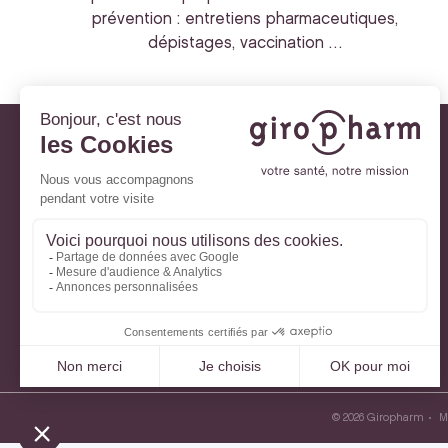
prévention : entretiens pharmaceutiques,
dépistages, vaccination …
Giropharm et vous
Nos engagements
À votre service
Parlons de votre santé
La santé avec Lili
Ma Carte Fidélité
Mon Espace Patient
© 2026 Giropharm
M