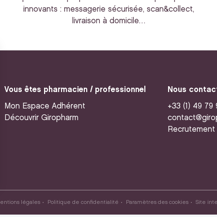
innovants : messagerie sécurisée, scan&collect,
livraison à domicile…
Vous êtes pharmacien / professionnel
Nous contac
Mon Espace Adhérent
+33 (1) 49 79
Découvrir Giropharm
contact@giro
Recrutement
entions légales
Politique de confidentialité
Paramètres des cookies
Site int