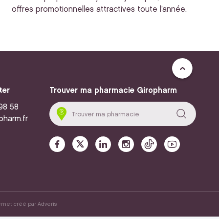
offres promotionnelles attractives toute l’année.
ter
Trouver ma pharmacie Giropharm
 98 58
pharm.fr
ernet créé par
Adveris