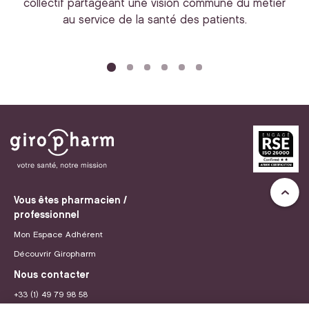
collectif partageant une vision commune du métier
au service de la santé des patients.
bi
Vous êtes pharmacien /
professionnel
Mon Espace Adhérent
Découvrir Giropharm
Nous contacter
+33 (1) 49 79 98 58