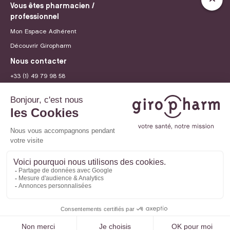
Vous êtes pharmacien /
professionnel
Mon Espace Adhérent
Découvrir Giropharm
Nous contacter
+33 (1) 49 79 98 58
contact@giropharm.fr
Recrutement
© 2026 Giropharm
Mentions légales
Politique de confidentialité
Paramètres des cookies
Site internet créé par
Adveris