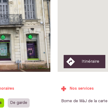
Itinéraire
horaires
Nos services
Borne de MàJ de la carte 
s
De garde