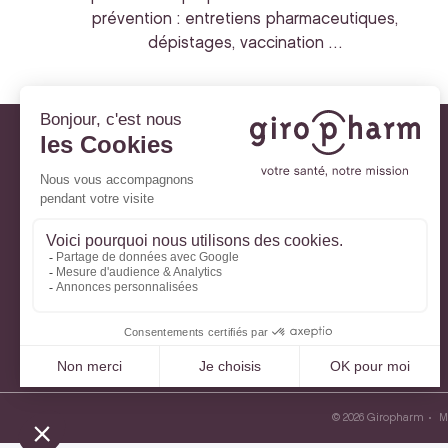
prévention : entretiens pharmaceutiques,
dépistages, vaccination …
Giropharm et vous
Nos engagements
À votre service
Parlons de votre santé
La santé avec Lili
Ma Carte Fidélité
Mon Espace Patient
© 2026 Giropharm
M