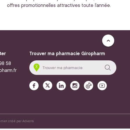
offres promotionnelles attractives toute l’année.
ter
Trouver ma pharmacie Giropharm
 98 58
pharm.fr
ernet créé par
Adveris