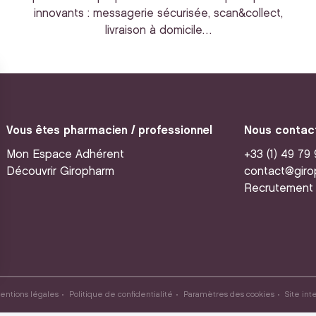
innovants : messagerie sécurisée, scan&collect,
livraison à domicile…
Vous êtes pharmacien / professionnel
Nous contac
Mon Espace Adhérent
+33 (1) 49 79
Découvrir Giropharm
contact@giro
Recrutement
entions légales
Politique de confidentialité
Paramètres des cookies
Site int