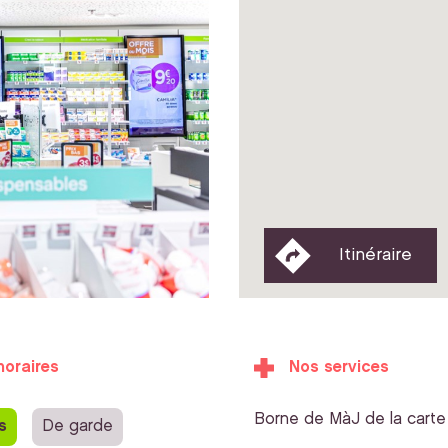
Itinéraire
horaires
Nos services
Borne de MàJ de la carte 
s
De garde