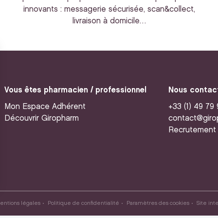
innovants : messagerie sécurisée, scan&collect,
livraison à domicile…
Vous êtes pharmacien / professionnel
Nous contac
Mon Espace Adhérent
+33 (1) 49 79
Découvrir Giropharm
contact@giro
Recrutement
entions légales
Politique de confidentialité
Paramètres des cookies
Site int