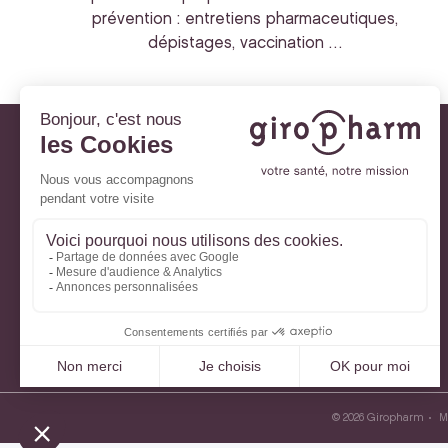
prévention : entretiens pharmaceutiques,
dépistages, vaccination …
Giropharm et vous
Nos engagements
À votre service
Parlons de votre santé
La santé avec Lili
Ma Carte Fidélité
Mon Espace Patient
© 2026 Giropharm
M