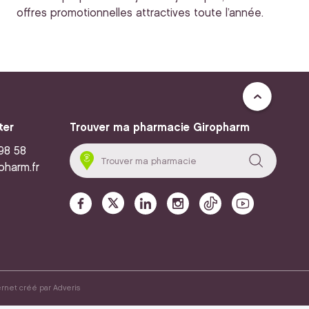
offres promotionnelles attractives toute l’année.
ter
Trouver ma pharmacie Giropharm
 98 58
pharm.fr
ernet créé par
Adveris