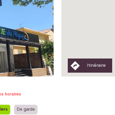
Itinéraire
os horaires
iers
De garde