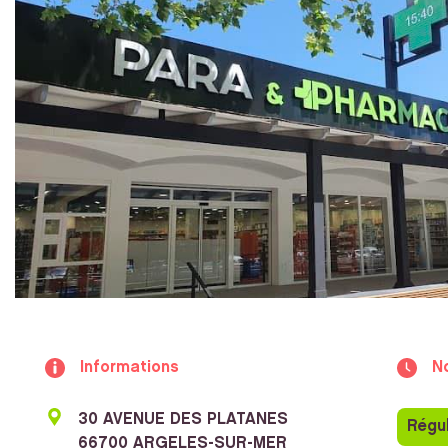
Informations
N
30 AVENUE DES PLATANES
Régul
66700 ARGELES-SUR-MER