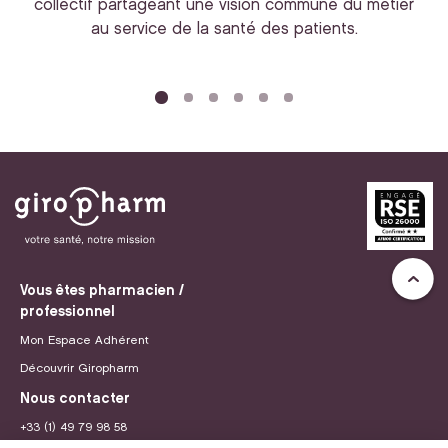
collectif partageant une vision commune du métier
au service de la santé des patients.
bi
Vous êtes pharmacien /
professionnel
Mon Espace Adhérent
Découvrir Giropharm
Nous contacter
+33 (1) 49 79 98 58