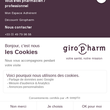
Vous êtes pharmacien /
professionnel
Mon Espace Adhérent
Découvrir Giropharm
Nous contacter
+33 (1) 49 79 98 58
contact@giropharm.fr
Recrutement
© 2026 Giropharm
Mentions légales
Politique de confidentialité
Paramètres des cookies
Site internet créé par
Adveris