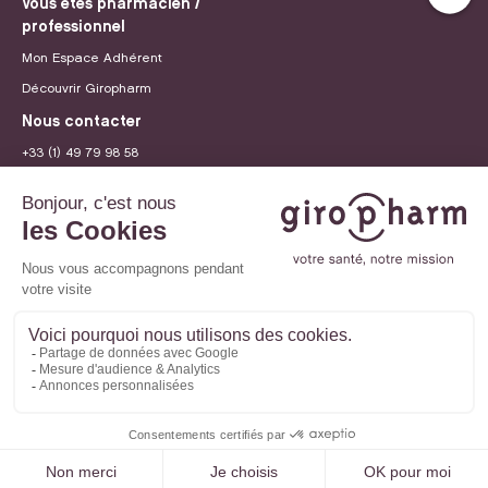
Vous êtes pharmacien /
professionnel
Mon Espace Adhérent
Découvrir Giropharm
Nous contacter
+33 (1) 49 79 98 58
contact@giropharm.fr
Recrutement
© 2026 Giropharm
Mentions légales
Politique de confidentialité
Paramètres des cookies
Site internet créé par
Adveris