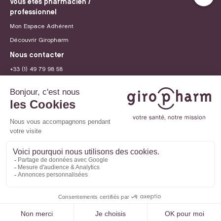
Vous êtes pharmacien /
professionnel
Mon Espace Adhérent
Découvrir Giropharm
Nous contacter
+33 (1) 49 79 98 58
contact@giropharm.fr
Recrutement
© 2026 Giropharm
Mentions légales
Politique de confidentialité
Paramètres des cookies
Site internet créé par
Adveris