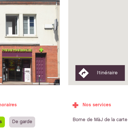
Itinéraire
horaires
Nos services
Borne de MàJ de la carte 
s
De garde