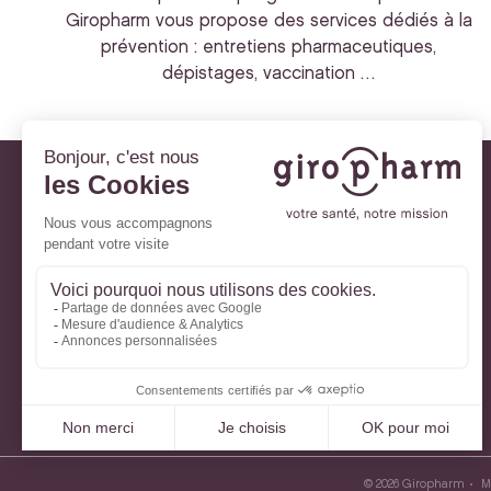
Giropharm vous propose des services dédiés à la
prévention : entretiens pharmaceutiques,
dépistages, vaccination …
Giropharm et vous
Nos engagements
À votre service
Parlons de votre santé
La santé avec Lili
Ma Carte Fidélité
Mon Espace Patient
© 2026 Giropharm
M