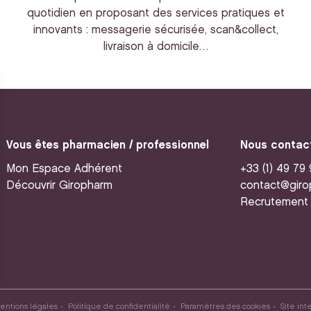
quotidien en proposant des services pratiques et
innovants : messagerie sécurisée, scan&collect,
livraison à domicile…
Vous êtes pharmacien / professionnel
Nous contac
Mon Espace Adhérent
+33 (1) 49 79
Découvrir Giropharm
contact@giro
Recrutement
entions légales
Politique de confidentialité
Paramètres des cookies
Site int