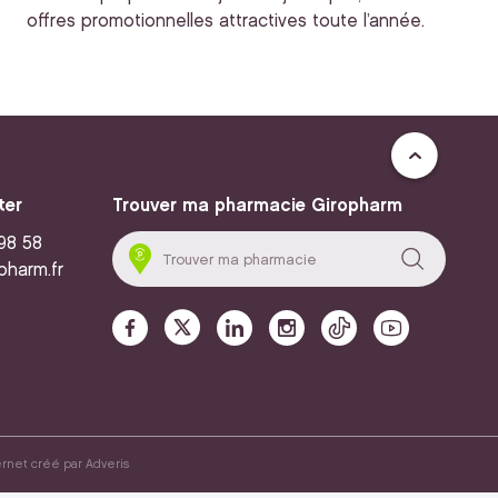
offres promotionnelles attractives toute l’année.
ter
Trouver ma pharmacie Giropharm
 98 58
pharm.fr
ernet créé par
Adveris