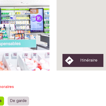
Itinéraire
horaires
s
De garde