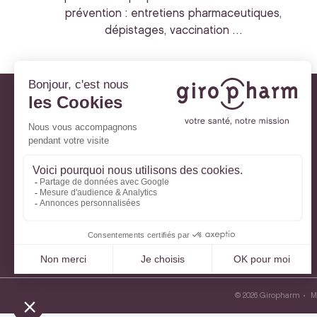
prévention : entretiens pharmaceutiques,
dépistages, vaccination …
Giropharm et vous
Nos engagements
À votre service
Parlons de votre santé
La santé avec Lili
Ma Carte Fidélité
Mon Espace Patient
© 2026 Giropharm
M