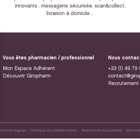
innovants : messagerie sécurisée, scan&collect,
livraison à domicile…
Vous êtes pharmacien / professionnel
Nous contac
Mon Espace Adhérent
+33 (1) 49 79
Découvrir Giropharm
contact@giro
Recrutement
entions légales
Politique de confidentialité
Paramètres des cookies
Site int