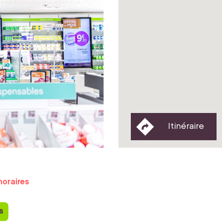
Itinéraire
horaires
s