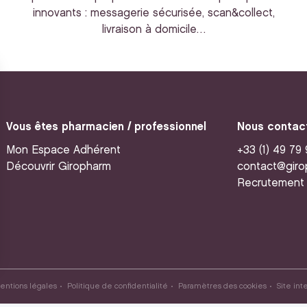
innovants : messagerie sécurisée, scan&collect,
livraison à domicile…
Vous êtes pharmacien / professionnel
Nous contac
Mon Espace Adhérent
+33 (1) 49 79
Découvrir Giropharm
contact@giro
Recrutement
entions légales
Politique de confidentialité
Paramètres des cookies
Site int