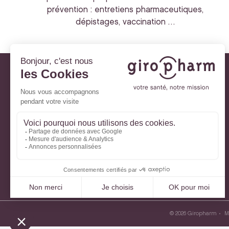
prévention : entretiens pharmaceutiques,
dépistages, vaccination …
Giropharm et vous
Nos engagements
À votre service
Parlons de votre santé
La santé avec Lili
Ma Carte Fidélité
Mon Espace Patient
© 2026 Giropharm
M