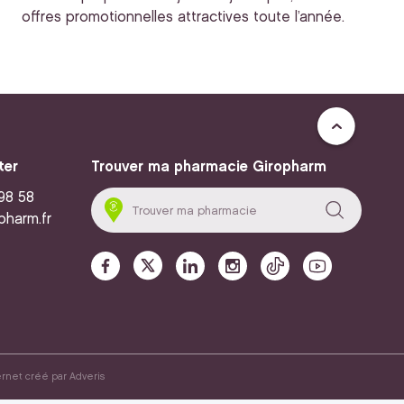
offres promotionnelles attractives toute l’année.
ter
Trouver ma pharmacie Giropharm
 98 58
pharm.fr
ernet créé par
Adveris