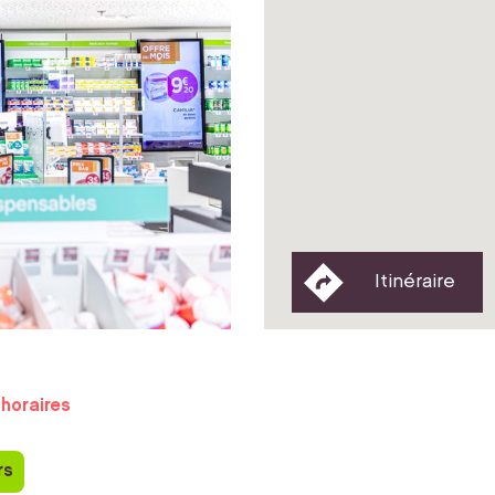
Itinéraire
horaires
rs