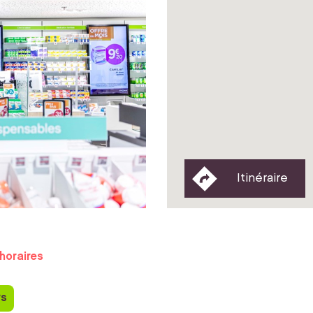
Itinéraire
horaires
rs