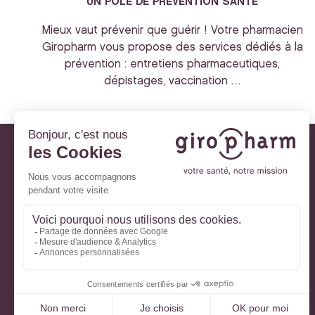
UN POLE DE PREVENTION SANTE
Mieux vaut prévenir que guérir ! Votre pharmacien
Giropharm vous propose des services dédiés à la
prévention : entretiens pharmaceutiques,
dépistages, vaccination …
Giropharm et vous
Nos engagements
À votre service
Parlons de votre santé
La santé avec Lili
Ma Carte Fidélité
Mon Espace Patient