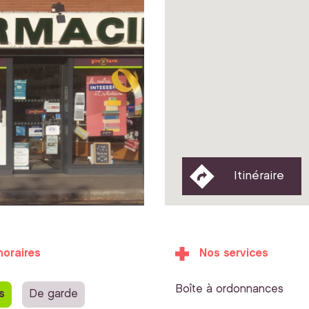
Itinéraire
horaires
Nos services
Boîte à ordonnances
s
De garde