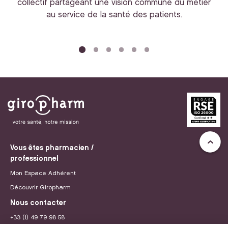
collectif partageant une vision commune du métier
au service de la santé des patients.
bi
Vous êtes pharmacien /
professionnel
Mon Espace Adhérent
Découvrir Giropharm
Nous contacter
+33 (1) 49 79 98 58