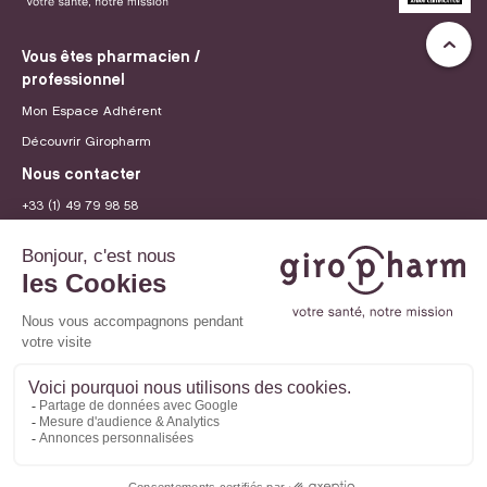
Vous êtes pharmacien /
professionnel
Mon Espace Adhérent
Découvrir Giropharm
Nous contacter
+33 (1) 49 79 98 58
contact@giropharm.fr
Recrutement
© 2026 Giropharm
Mentions légales
Politique de confidentialité