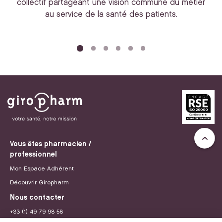
collectif partageant une vision commune du métier
au service de la santé des patients.
bi
Vous êtes pharmacien /
professionnel
Mon Espace Adhérent
Découvrir Giropharm
Nous contacter
+33 (1) 49 79 98 58