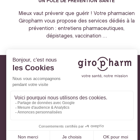
UN POLE DE PREVENTION SANTE
Mieux vaut prévenir que guérir ! Votre pharmacien
Giropharm vous propose des services dédiés à la
prévention : entretiens pharmaceutiques,
dépistages, vaccination …
Giropharm et vous
Nos engagements
À votre service
Parlons de votre santé
La santé avec Lili
Ma Carte Fidélité
Mon Espace Patient