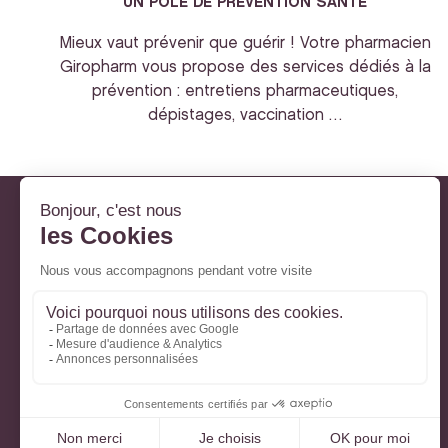
UN POLE DE PREVENTION SANTE
Mieux vaut prévenir que guérir ! Votre pharmacien
Giropharm vous propose des services dédiés à la
prévention : entretiens pharmaceutiques,
dépistages, vaccination …
Giropharm et vous
Nos engagements
À votre service
Parlons de votre santé
La santé avec Lili
Ma Carte Fidélité
Mon Espace Patient