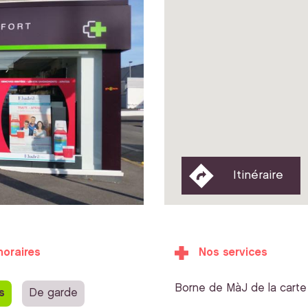
Itinéraire
horaires
Nos services
Borne de MàJ de la carte 
s
De garde