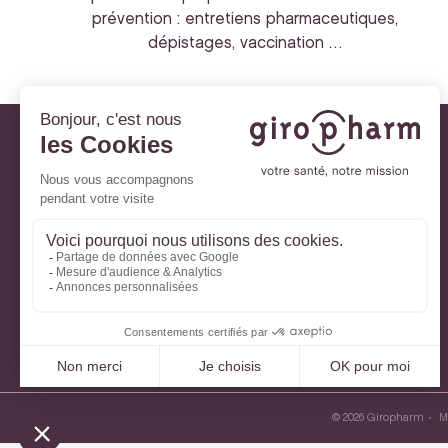
prévention : entretiens pharmaceutiques,
dépistages, vaccination …
Giropharm et vous
Nos engagements
À votre service
Parlons de votre santé
La santé avec Lili
Ma Carte Fidélité
Mon Espace Patient
© 2026 Giropharm
M