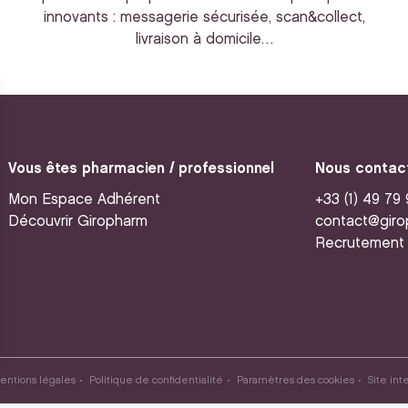
innovants : messagerie sécurisée, scan&collect,
livraison à domicile…
Vous êtes pharmacien / professionnel
Nous contac
Mon Espace Adhérent
+33 (1) 49 79
Découvrir Giropharm
contact@giro
Recrutement
entions légales
Politique de confidentialité
Paramètres des cookies
Site int