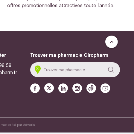
offres promotionnelles attractives toute l’année.
ter
Trouver ma pharmacie Giropharm
 98 58
pharm.fr
ernet créé par
Adveris