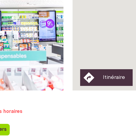
Itinéraire
s horaires
ers