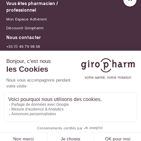
Vous êtes pharmacien /
professionnel
Mon Espace Adhérent
Découvrir Giropharm
Nous contacter
+33 (1) 49 79 98 58
contact@giropharm.fr
Recrutement
© 2026 Giropharm
Mentions légales
Politique de confidentialité
Paramètres des cookies
Site internet créé par
Adveris