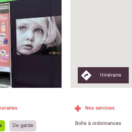
Itinéraire
horaires
Nos services
Boîte à ordonnances
s
De garde