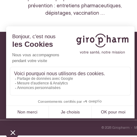
prévention : entretiens pharmaceutiques,
dépistages, vaccination …
Giropharm et vous
Nos engagements
À votre service
Parlons de votre santé
La santé avec Lili
Ma Carte Fidélité
Mon Espace Patient
© 2026 Giropharm
M