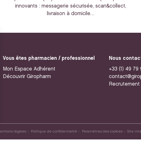
innovants : messagerie sécurisée, scan&collect,
livraison à domicile…
Vous êtes pharmacien / professionnel
Nous contac
Mon Espace Adhérent
+33 (1) 49 79
Découvrir Giropharm
contact@giro
Recrutement
entions légales
Politique de confidentialité
Paramètres des cookies
Site int