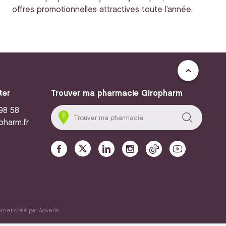
offres promotionnelles attractives toute l’année.
ter
Trouver ma pharmacie Giropharm
 98 58
pharm.fr
ernet créé par
Adveris