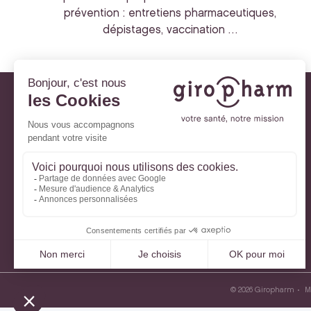
prévention : entretiens pharmaceutiques,
dépistages, vaccination …
Giropharm et vous
Nos engagements
À votre service
Parlons de votre santé
La santé avec Lili
Ma Carte Fidélité
Mon Espace Patient
© 2026 Giropharm
M