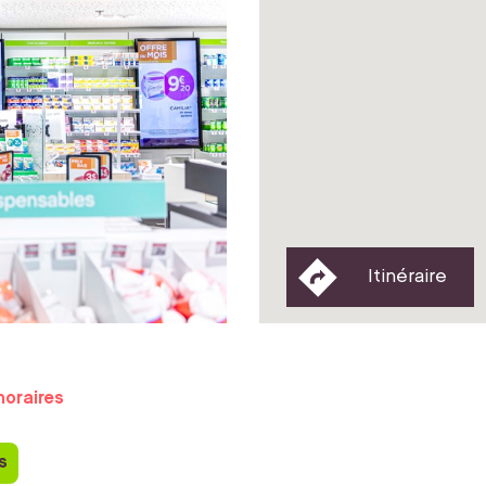
Itinéraire
horaires
s