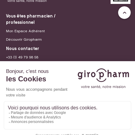
Vous êtes pharmacien /
professionnel
Mon Espace Adhérent
Découvrir Giropharm
Nous contacter
+33 (1) 49 79 98 58
contact@giropharm.fr
Recrutement
© 2026 Giropharm
Mentions légales
Politique de confidentialité