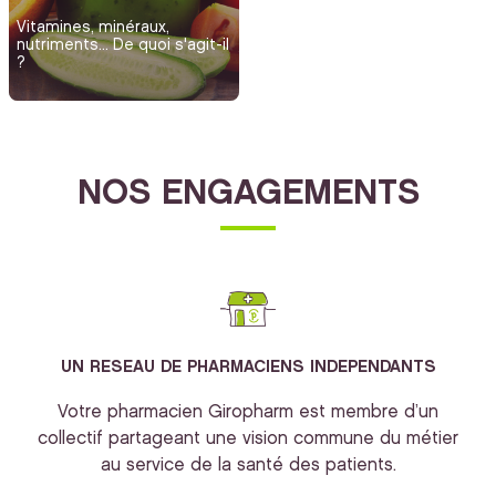
Vitamines, minéraux,
nutriments... De quoi s'agit-il
?
NOS ENGAGEMENTS
UN RESEAU DE PHARMACIENS INDEPENDANTS
Votre pharmacien Giropharm est membre d’un
collectif partageant une vision commune du métier
au service de la santé des patients.
bi