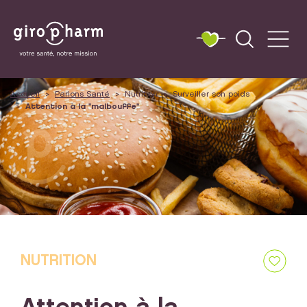
Accueil
Parlons Santé
Nutrition
Surveiller son poids
Attention à la "malbouffe"
NUTRITION