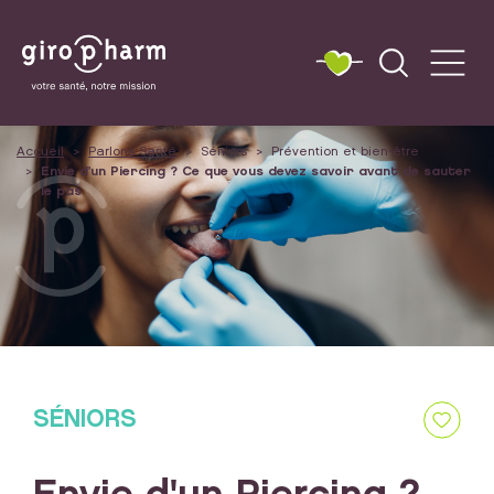
Accueil
Parlons Santé
Séniors
Prévention et bien-être
Envie d'un Piercing ? Ce que vous devez savoir avant de sauter
le pas
SÉNIORS