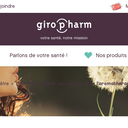
joindre
M
Parlons de votre santé !
Nos produits
-être
Bien-être
Gérer son stress avec l'aromathérap