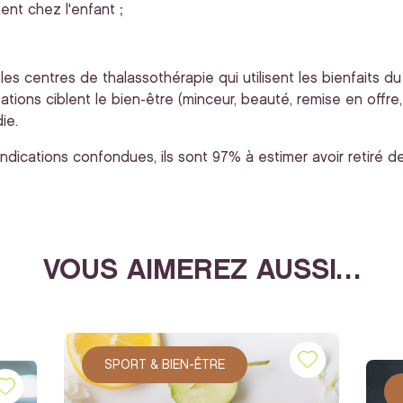
nt chez l'enfant ;
es centres de thalassothérapie qui utilisent les bienfaits du
tations ciblent le bien-être (minceur, beauté, remise en offr
ie.
indications confondues, ils sont 97% à estimer avoir retiré de
VOUS AIMEREZ AUSSI…
SPORT & BIEN-ÊTRE