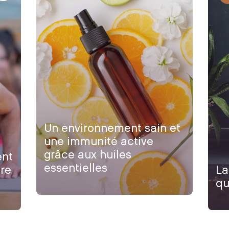
Un environnement sain et
une immunité active
grâce aux huiles
ent
essentielles
tre
La
qu