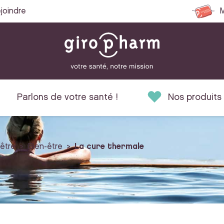
joindre
M
Parlons de votre santé !
Nos produits
-être
Bien-être
La cure thermale