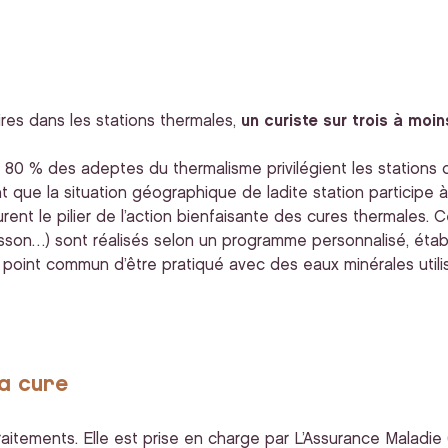
ires dans les stations thermales,
un curiste sur trois à moin
 80 % des adeptes du thermalisme privilégient les stations du
 que la situation géographique de ladite station participe à so
nt le pilier de l’action bienfaisante des cures thermales. C
sson…) sont réalisés selon un programme personnalisé, établ
our point commun d’être pratiqué avec des eaux minérales util
la cure
itements. Elle est prise en charge par L’Assurance Maladie (