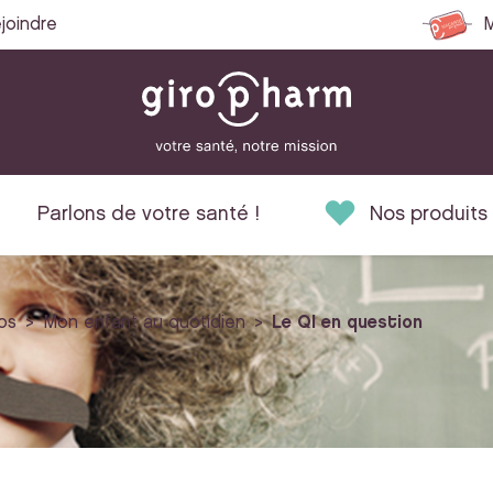
joindre
M
Parlons de votre santé !
Nos produits
os
Mon enfant au quotidien
Le QI en question