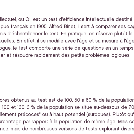
ctuel, ou QI, est un test d'efficience intellectuelle destiné 
gue français en 1905, Alfred Binet, il sert à comparer ses c
is d'échantillonner le test. En pratique, on réserve plutôt l
tuelles. En effet, il se modifie avec l'âge et sa mesure à l'âg
logue, le test comporte une série de questions en un temps li
er et résoudre rapidement des petits problèmes logiques.
es obtenus au test est de 100. 50 à 60 % de la population 
e 100 et 130. 3 % de la population se situe au-dessous de 70.
ellement précoces" ou à haut potentiel (surdoués). Plutôt qu'u
rcentage par rapport à la population de même âge. Mais con
ence, mais de nombreuses versions de tests explorant divers