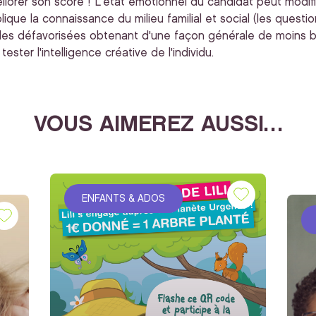
méliorer son score ! L'état émotionnel du candidat peut modifie
plique la connaissance du milieu familial et social (les quest
familles défavorisées obtenant d'une façon générale de moins bo
ster l'intelligence créative de l'individu.
VOUS AIMEREZ AUSSI…
ENFANTS & ADOS