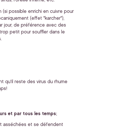
inus, l'oreille interne, etc.
(si possible enrichi en cuivre pour
caniquement (effet "karcher"),
ar jour, de préférence avec des
trop petit pour souffler dans le
.
t qu'il reste des virus du rhume
mps!
urs et par tous les temps
;
nt asséchées et se défendent