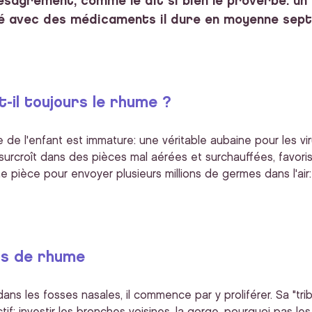
désagrément, comme le dit si bien le proverbe: un
 avec des médicaments il dure en moyenne sept j
-il toujours le rhume ?
 de l'enfant est immature: une véritable aubaine pour les vir
surcroît dans des pièces mal aérées et surchauffées, favorise le
 pièce pour envoyer plusieurs millions de germes dans l'air
as de rhume
ans les fosses nasales, il commence par y proliférer. Sa "trib