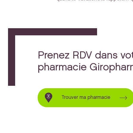
Prenez RDV dans vo
pharmacie Giropha
Trouver ma pharmacie