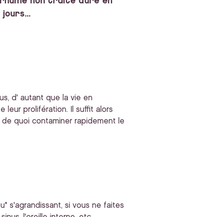
 rhume non traité dure en
ours...
us, d' autant que la vie en
ur prolifération. Il suffit alors
: de quoi contaminer rapidement le
u" s'agrandissant, si vous ne faites