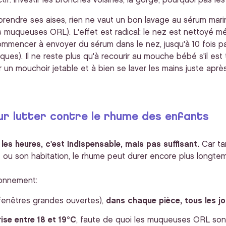
tif: investir les bronches voisines, la gorge, pourquoi pas les s
rendre ses aises, rien ne vaut un bon lavage au sérum marin 
 muqueuses ORL). L'effet est radical: le nez est nettoyé mé
ecommencer à envoyer du sérum dans le nez, jusqu'à 10 fois p
ques). Il ne reste plus qu'à recourir au mouche bébé s'il est 
r un mouchoir jetable et à bien se laver les mains juste après
r lutter contre le rhume des enfants
es heures, c'est indispensable, mais pas suffisant.
Car tan
 ou son habitation, le rhume peut durer encore plus longte
ronnement:
fenêtres grandes ouvertes),
dans chaque pièce, tous les jo
se entre 18 et 19°C
, faute de quoi les muqueuses ORL so