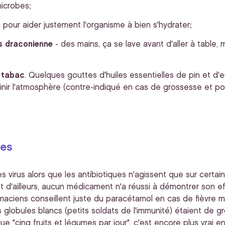
icrobes;
s
pour aider justement l'organisme à bien s'hydrater;
s draconienne
- des mains, ça se lave avant d'aller à table,
 tabac
. Quelques gouttes d'huiles essentielles de pin et d'e
ainir l'atmosphère (contre-indiqué en cas de grossesse et po
ues
virus alors que les antibiotiques n'agissent que sur certain
t d'ailleurs, aucun médicament n'a réussi à démontrer son eff
aciens conseillent juste du paracétamol en cas de fièvre ma
 globules blancs (petits soldats de l'immunité) étaient de
t que "cinq fruits et légumes par jour", c'est encore plus vrai