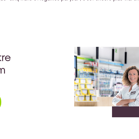
tre
rm