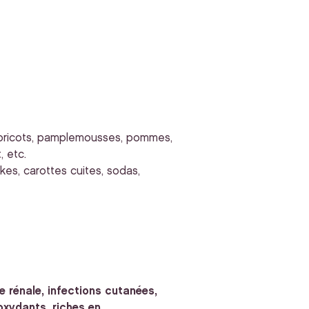
s, abricots, pamplemousses, pommes,
, etc.
akes, carottes cuites, sodas,
 rénale, infections cutanées,
oxydants, riches en