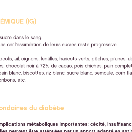
ÉMIQUE (IG)
 sucre dans le sang.
 bas car l’assimilation de leurs sucres reste progressive.
ocolis, ail, oignons, lentilles, haricots verts, pêches, prune
res, chocolat noir à 72% de cacao, pois chiches, pain complet
ain blanc, biscottes, riz blanc, sucre blanc, semoule, corn fl
bonbons, etc.
condaires du diabète
mplications métaboliques importantes: cécité, insuffisance
les peuvent être atténuées par un apport adapté en anti