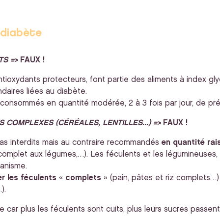
 diabète
TS =>
FAUX !
antioxydants protecteurs, font partie des aliments à index g
daires liées au diabète.
 consommés en quantité modérée, 2 à 3 fois par jour, de pré
S COMPLEXES (CÉRÉALES, LENTILLES...) =>
FAUX !
as interdits mais au contraire recommandés
en quantité ra
complet aux légumes,…). Les féculents et les légumineuses, r
ganisme.
er les féculents « complets »
(pain, pâtes et riz complets…
).
 car plus les féculents sont cuits, plus leurs sucres passen