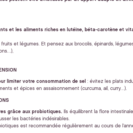
nts et les aliments riches en lutéine, béta-carotène et vi
uits et légumes. Et pensez aux brocolis, épinards, légumes 
ons…),
ENSION
ur limiter votre consommation de sel
: évitez les plats ind
ments et épices en assaisonnement (curcuma, ail, curry…).
IONS
es grâce aux probiotiques.
Ils équilibrent la flore intestin
sser les bactéries indésirables.
iotiques est recommandée régulièrement au cours de l’ann