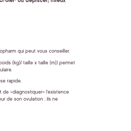
trôler ou dépister, mieux
harm qui peut vous conseiller.
poids (kg)/ taille x taille (m)) permet
laire.
ose rapide.
 de «diagnostiquer» l’existence
r de son ovulation : ils ne