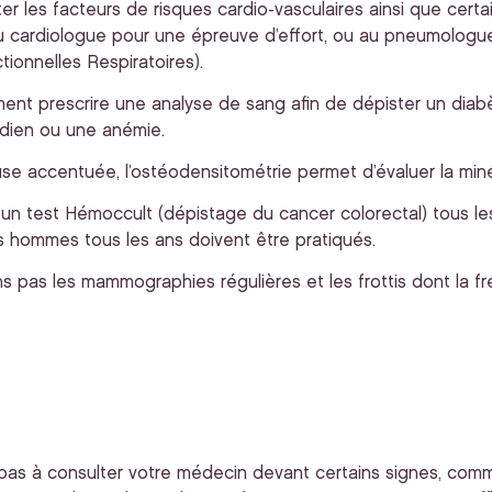
ter les facteurs de risques cardio-vasculaires ainsi que cert
 cardiologue pour une épreuve d’effort, ou au pneumologu
tionnelles Respiratoires).
nt prescrire une analyse de sang afin de dépister un diab
ïdien ou une anémie.
use accentuée, l’ostéodensitométrie permet d’évaluer la miné
s, un test Hémoccult (dépistage du cancer colorectal) tous le
es hommes tous les ans doivent être pratiqués.
ns pas les mammographies régulières et les frottis dont la 
ez pas à consulter votre médecin devant certains signes, com