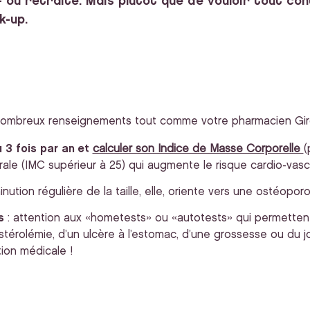
if ou retraité. Mais plutôt que de vouloir tout con
k-up.
ombreux renseignements tout comme votre pharmacien Girop
 3 fois par an et
calculer son Indice de Masse Corporelle
(
le (IMC supérieur à 25) qui augmente le risque cardio-vascu
nution régulière de la taille, elle, oriente vers une ostéopor
s
: attention aux «hometests» ou «autotests» qui permettent
térolémie, d’un ulcère à l’estomac, d’une grossesse ou du jou
ion médicale !