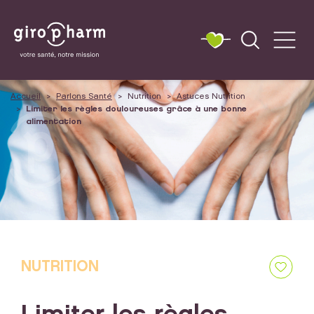
Accueil
Parlons Santé
Nutrition
Astuces Nutrition
Limiter les règles douloureuses grâce à une bonne
alimentation
NUTRITION