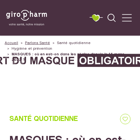
Accueil
Parlons Santé
Santé quotidienne
Hygiène et prévention
MASQUES : où en est-on dans les règles depuis le 14 mars
2022 ?
SANTÉ QUOTIDIENNE