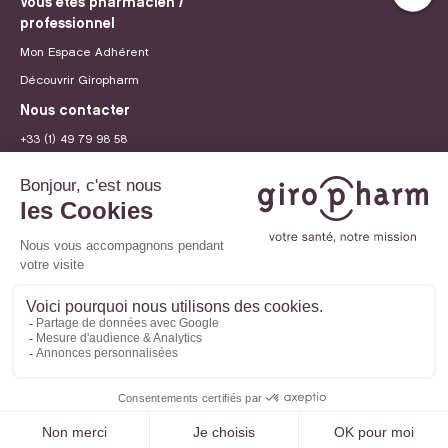
Vous êtes pharmacien /
professionnel
Mon Espace Adhérent
Découvrir Giropharm
Nous contacter
+33 (1) 49 79 98 58
contact@giropharm.fr
Recrutement
© 2026 Giropharm
Mentions légales
Politique de confidentialité
Paramètres des cookies
Site internet créé par
Adveris