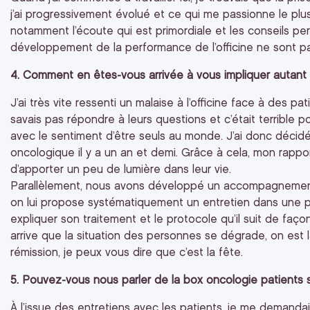
j’ai progressivement évolué et ce qui me passionne le pl
notamment l’écoute qui est primordiale et les conseils p
développement de la performance de l’officine ne sont pas
4. Comment en êtes-vous arrivée à vous impliquer autant 
J’ai très vite ressenti un malaise à l’officine face à des p
savais pas répondre à leurs questions et c’était terrible po
avec le sentiment d’être seuls au monde. J’ai donc décid
oncologique il y a un an et demi. Grâce à cela, mon rapport
d’apporter un peu de lumière dans leur vie.
Parallèlement, nous avons développé un accompagnement 
on lui propose systématiquement un entretien dans une p
expliquer son traitement et le protocole qu’il suit de faço
arrive que la situation des personnes se dégrade, on est
rémission, je peux vous dire que c’est la fête.
5. Pouvez-vous nous parler de la box oncologie patients s
À l’issue des entretiens avec les patients, je me demandais