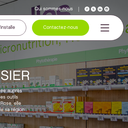
Qui sommes-nous
installe
Contactez-nous
NSIER
uée auprès
es outils
 Rose, elle
e sa région