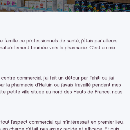
 famille ce professionnels de santé, j’étais par ailleurs
 naturellement tournée vers la pharmacie. C’est un mix
re commercial, j’ai fait un détour par Tahiti où j’ai
r la pharmacie d’Halluin où j’avais travaillé pendant mes
ette petite ville située au nord des Hauts de France, nous
tout l’aspect commercial qui m’intéressait en premier lieu.
se en charge n’était pas assez rapide et efficace. Et puis,