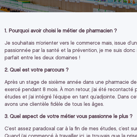
1. Pourquoi avoir choisi le métier de pharmacien ?
Je souhaitais m’orienter vers le commerce mais, issue d’une
passionnée par la santé et la prévention, je me suis donc
parfait entre les deux domaines !
2. Quel est votre parcours ?
Après un stage de sixième année dans une pharmacie de cent
exercé pendant 8 mois. À mon retour, j’ai été recontacté pa
études et j’ai intégré l’équipe en tant qu’adjointe. Dans c
avons une clientèle fidèle de tous les âges.
3. Quel aspect de votre métier vous passionne le plus ?
C’est assez paradoxal car à la fin de mes études, c’est sur
Quand j’ai commencé à travailler ici, je trouvais que la pri