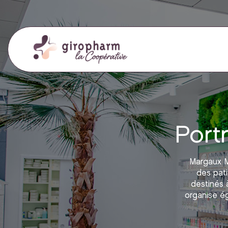
Port
Margaux M
des pati
destinés à
organise é