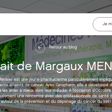
Je m'
Retour au blog
rait de Margaux ME
ensier est une jeune pharmacienne particulièrement impliq
ents atteints de cancer. Avec Giropharm, elle a développé d
 les aider à mieux vivre leur maladie. À l’occasion d’Octobre
galement une rencontre avec des professionnels de santé d
autour de la prévention et du dépistage du cancer du sein.