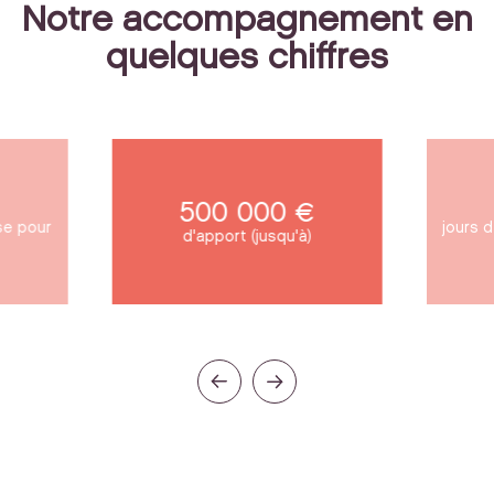
Notre accompagnement en
quelques chiffres
500 000 €
se pour
jours 
d'apport (jusqu'à)
t