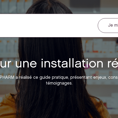
Je m'
ur une installation r
HARM a réalisé ce guide pratique, présentant enjeux, conse
témoignages.