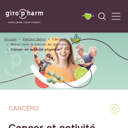
Accueil
Parlons Santé
Cancéro
Mieux vivre le cancer au quotidien
Cancer et activité physique
CANCÉRO