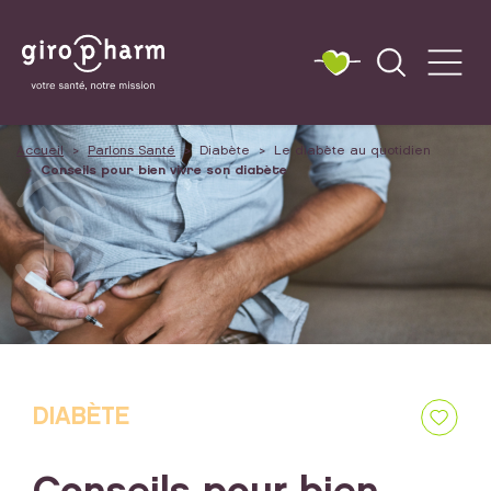
Accueil
Parlons Santé
Diabète
Le diabète au quotidien
Conseils pour bien vivre son diabète
DIABÈTE