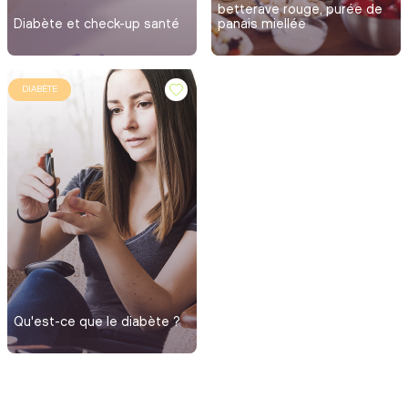
betterave rouge, purée de
Diabète et check-up santé
panais miellée
DIABÈTE
Qu'est-ce que le diabète ?